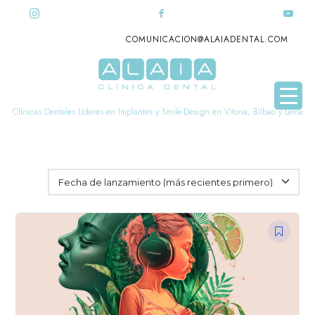
COMUNICACION@ALAIADENTAL.COM
Alaia
Dental
Clínicas Dentales Líderes en Implantes y Smile-Design en Vitoria, Bilbao y Leioa