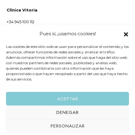
Clínica Vitoria
+34 945 100 112
Pues sí, ¡usamos cookies!
Clínica Bilbao
+34 946 953 009
Las cookies de este sitio web se usan para personalizar el contenido y los
anuncios, ofrecer funciones de redes sociales y analizar el tráfico.
Clínica Leioa
Además compartimos información sobre el uso que haga del sitio web
con nuestros partners de redes sociales, publicidad y análisis web,
+34 946 550 305
quienes pueden combinarla con otra información que les haya
proporcionado o que hayan recopilado a partir del uso que haya hecho
de sus servicios.
ACEPTAR
DENEGAR
PERSONALIZAR
2024 Alaia Dental – Todos los Derechos Reservados /