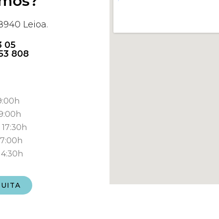
amos?
8940 Leioa.
3 05
53 808
9:00h
19:00h
 17:30h
17:00h
14:30h
TUITA