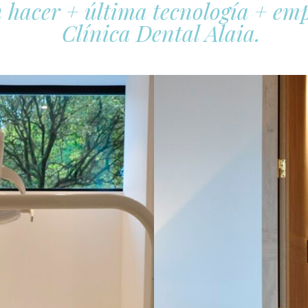
 hacer + última tecnología + emp
Clínica Dental Alaia.