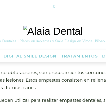
Alaia
Dental
s Dentales Líderes en Implantes y Smile-Design en Vitoria, Bilbao
DIGITAL SMILE DESIGN
TRATAMIENTOS
D
mo obturaciones, son procedimientos comunes e
ras lesiones. Estos empastes consisten en rellen
ra futuras caries.
 pueden utilizar para realizar empastes dentale