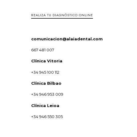
REALIZA TU DIAGNÓSTICO ONLINE
comunicacion@alaiadental.com
667 481 007
Clínica Vitoria
+34 945 100 112
Clínica Bilbao
+34 946 953 009
Clínica Leioa
+34 946 550 305